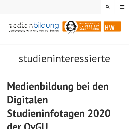
Springe
MENÜ
SUCHEN
zum
Inhalt
Audiovisuelle Kultur und Kommunikation
MEDIENBILDUNG
studieninteressierte
Medienbildung bei den
Digitalen
Studieninfotagen 2020
der OvGU