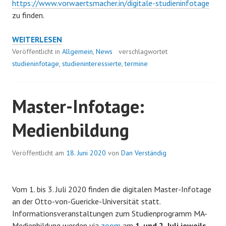
https://www.vorwaertsmacher.in/digitale-studieninfotage
zu finden.
MEDIENBILDUNG
WEITERLESEN
BEI
Veröffentlicht in
Allgemein
,
News
verschlagwortet
DEN
studieninfotage
,
studieninteressierte
,
termine
DIGITALEN
STUDIENINFOTAGEN
2020
Master-Infotage:
DER
Medienbildung
OVGU
Veröffentlicht am
18. Juni 2020
von
Dan Verständig
Vom 1. bis 3. Juli 2020 finden die digitalen Master-Infotage
an der Otto-von-Guericke-Universität statt.
Informationsveranstaltungen zum Studienprogramm MA-
Medienbildung werden via
zoom
am
1. und 2. Juli jeweils