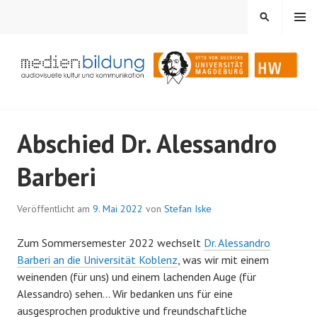
Springe
MENÜ
SUCHEN
zum
Inhalt
Audiovisuelle Kultur und Kommunikation
MEDIENBILDUNG
Abschied Dr. Alessandro
Barberi
Veröffentlicht am
9. Mai 2022
von
Stefan Iske
Zum Sommersemester 2022 wechselt
Dr. Alessandro
Barberi an die Universität Koblenz
, was wir mit einem
weinenden (für uns) und einem lachenden Auge (für
Alessandro) sehen… Wir bedanken uns für eine
ausgesprochen produktive und freundschaftliche