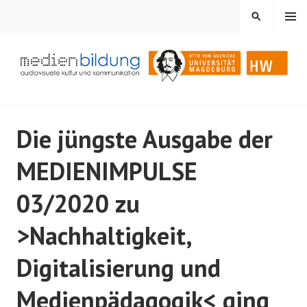
Springe
MENÜ
SUCHEN
zum
Inhalt
Audiovisuelle Kultur und Kommunikation
MEDIENBILDUNG
Die jüngste Ausgabe der
MEDIENIMPULSE
03/2020 zu
>Nachhaltigkeit,
Digitalisierung und
Medienpädagogik< ging