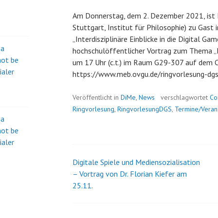
Am Donnerstag, dem 2. Dezember 2021, ist Dr
Stuttgart, Institut für Philosophie) zu Gast 
„Interdisziplinäre Einblicke in die Digital Gam
na
hochschulöffentlicher Vortrag zum Thema „E
not be
um 17 Uhr (c.t.) im Raum G29-307 auf dem 
ialer
https://www.meb.ovgu.de/ringvorlesung-dgs
Veröffentlicht in
DiMe
,
News
verschlagwortet
Co
Ringvorlesung
,
RingvorlesungDGS
,
Termine/Veran
na
not be
ialer
Digitale Spiele und Mediensozialisation
Beitrags-
– Vortrag von Dr. Florian Kiefer am
25.11.
Navigation