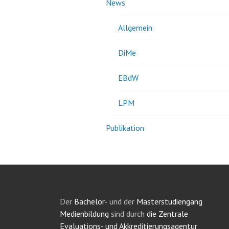
News
Allgemein
DiMe
EBdW
LPM
Publikation
Der
Bachelor-
und der
Masterstudiengang
Medienbildung
sind durch
die Zentrale
Evaluations- und Akkreditierungsagentur