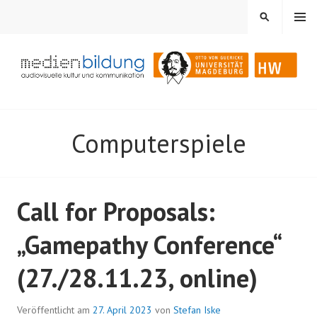
Springe
MENÜ
SUCHEN
zum
Inhalt
Audiovisuelle Kultur und Kommunikation
MEDIENBILDUNG
Computerspiele
Call for Proposals:
„Gamepathy Conference“
(27./28.11.23, online)
Veröffentlicht am
27. April 2023
von
Stefan Iske