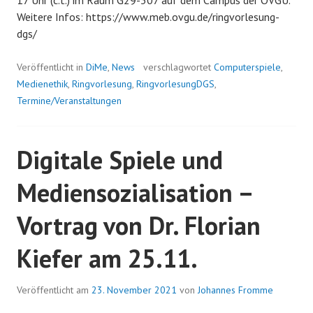
17 Uhr (c.t.) im Raum G29-307 auf dem Campus der OVGU.
Weitere Infos: https://www.meb.ovgu.de/ringvorlesung-
dgs/
Veröffentlicht in
DiMe
,
News
verschlagwortet
Computerspiele
,
Medienethik
,
Ringvorlesung
,
RingvorlesungDGS
,
Termine/Veranstaltungen
Digitale Spiele und
Mediensozialisation –
Vortrag von Dr. Florian
Kiefer am 25.11.
Veröffentlicht am
23. November 2021
von
Johannes Fromme