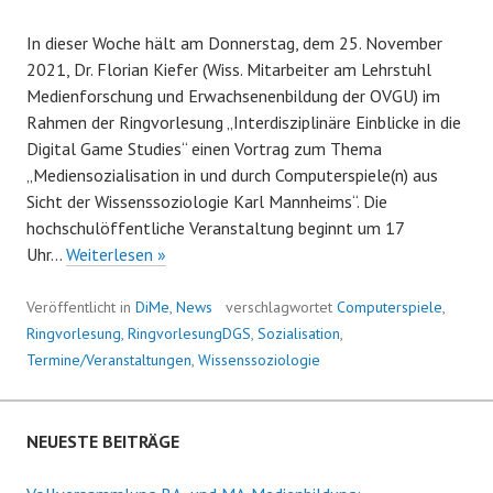
In dieser Woche hält am Donnerstag, dem 25. November
2021, Dr. Florian Kiefer (Wiss. Mitarbeiter am Lehrstuhl
Medienforschung und Erwachsenenbildung der OVGU) im
Rahmen der Ringvorlesung „Interdisziplinäre Einblicke in die
Digital Game Studies“ einen Vortrag zum Thema
„Mediensozialisation in und durch Computerspiele(n) aus
Sicht der Wissenssoziologie Karl Mannheims“. Die
hochschulöffentliche Veranstaltung beginnt um 17
Digitale
Uhr…
Weiterlesen »
Spiele
und
Veröffentlicht in
DiMe
,
News
verschlagwortet
Computerspiele
,
Mediensozialisation
Ringvorlesung
,
RingvorlesungDGS
,
Sozialisation
,
–
Termine/Veranstaltungen
,
Wissenssoziologie
Vortrag
von
Dr.
NEUESTE BEITRÄGE
Florian
Kiefer