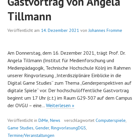
Gastvortrag von Angela
Tillmann
Veröffentlicht am
14. Dezember 2021
von
Johannes Fromme
Am Donnerstag, dem 16. Dezember 2021, trägt Prof. Dr.
Angela Tillmann (Institut für Medienforschung und
Medienpädagogik, Technische Hochschule Köln) im Rahmen
unserer Ringvorlesung „Interdisziplinäre Einblicke in die
Digital Game Studies“ zum Thema „Genderperspektiven auf
digitale Spiele“ vor. Der hochschulöffentliche Gastvortrag
beginnt um 17 Uhr (c.t.) im Raum G29-307 auf dem Campus
Genderperspektiven
der OVGU – eine…
Weiterlesen »
auf
digitale
Veröffentlicht in
DiMe
,
News
verschlagwortet
Computerspiele
,
Spiele
Game Studies
,
Gender
,
RingvorlesungDGS
,
–
Termine/Veranstaltungen