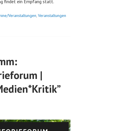
ng findet ein Empfang statt.
mine/Veranstaltungen
,
Veranstaltungen
amm:
ieforum |
Medien*Kritik”