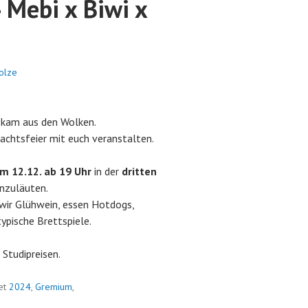
 Mebi x Biwi x
olze
e kam aus den Wolken.
nachtsfeier mit euch veranstalten.
m 12.12. ab 19 Uhr
in der
dritten
inzuläuten.
wir Glühwein, essen Hotdogs,
ypische Brettspiele.
 Studipreisen.
et
2024
,
Gremium
,