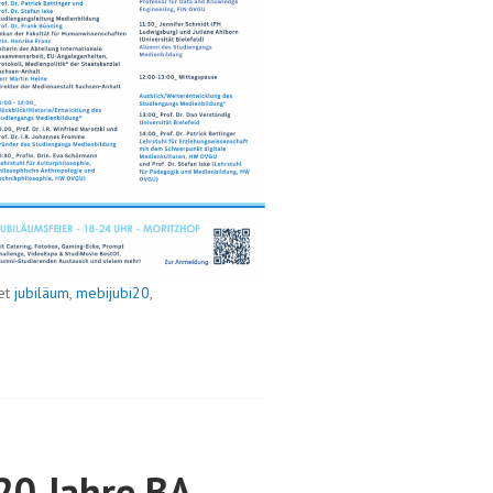
et
jubiläum
,
mebijubi20
,
20 Jahre BA