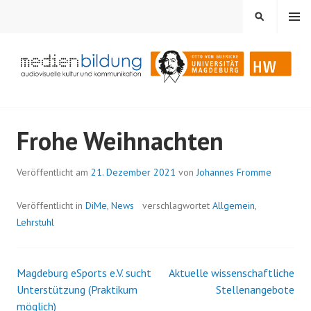
Springe
MENÜ
SUCHEN
zum
Inhalt
Audiovisuelle Kultur und Kommunikation
MEDIENBILDUNG
Frohe Weihnachten
Veröffentlicht am
21. Dezember 2021
von
Johannes Fromme
Veröffentlicht in
DiMe
,
News
verschlagwortet
Allgemein
,
Lehrstuhl
Magdeburg eSports e.V. sucht
Aktuelle wissenschaftliche
Beitrags-
Unterstützung (Praktikum
Stellenangebote
möglich)