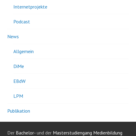
Internetprojekte
Podcast
News
Allgemein
DiMe
EBdW
LPM
Publikation
Der
Bachelor-
und der
Masterstudiengang Medienbildung