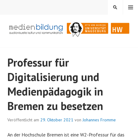
Springe
MENÜ
SUCHEN
zum
Inhalt
Audiovisuelle Kultur und Kommunikation
MEDIENBILDUNG
Professur für
Digitalisierung und
Medienpädagogik in
Bremen zu besetzen
Veröffentlicht am
29. Oktober 2021
von
Johannes Fromme
An der Hochschule Bremen ist eine W2-Professur für das