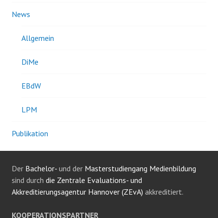
News
Allgemein
DiMe
EBdW
LPM
Publikation
Der
Bachelor-
und der
Masterstudiengang Medienbildung
sind durch
die Zentrale Evaluations- und
Akkreditierungsagentur Hannover (ZEvA)
akkreditiert.
KOOPERATIONSPARTNER