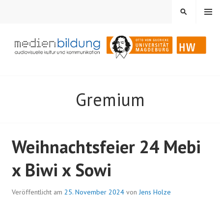
Springe
MENÜ
SUCHEN
zum
Inhalt
Audiovisuelle Kultur und Kommunikation
MEDIENBILDUNG
Gremium
Weihnachtsfeier 24 Mebi
x Biwi x Sowi
Veröffentlicht am
25. November 2024
von
Jens Holze