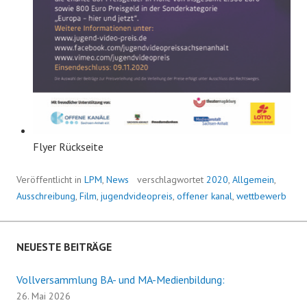
Flyer Rückseite
Veröffentlicht in
LPM
,
News
verschlagwortet
2020
,
Allgemein
,
Ausschreibung
,
Film
,
jugendvideopreis
,
offener kanal
,
wettbewerb
NEUESTE BEITRÄGE
Vollversammlung BA- und MA-Medienbildung:
26. Mai 2026