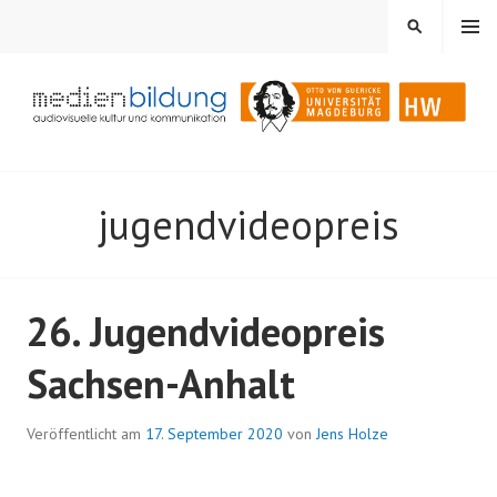
Springe
MENÜ
SUCHEN
zum
Inhalt
Audiovisuelle Kultur und Kommunikation
MEDIENBILDUNG
jugendvideopreis
26. Jugendvideopreis
Sachsen-Anhalt
Veröffentlicht am
17. September 2020
von
Jens Holze