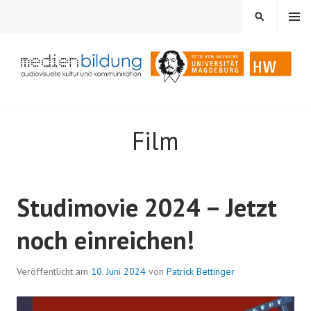
Springe
MENÜ
SUCHEN
zum
Inhalt
Audiovisuelle Kultur und Kommunikation
MEDIENBILDUNG
Film
Studimovie 2024 – Jetzt
noch einreichen!
Veröffentlicht am
10. Juni 2024
von
Patrick Bettinger