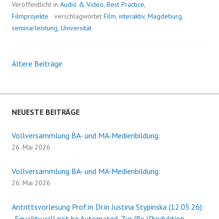
Veröffentlicht in
Audio & Video
,
Best Practice
,
Filmprojekte
verschlagwortet
Film
,
interaktiv
,
Magdeburg
,
seminarleistung
,
Universität
Ältere Beiträge
Beitrags-
Navigation
NEUESTE BEITRÄGE
Vollversammlung BA- und MA-Medienbildung:
26. Mai 2026
Vollversammlung BA- und MA-Medienbildung:
26. Mai 2026
Antrittsvorlesung Prof.in Dr.in Justina Stypinska (12.05.26):
„Equality will not be Automated. Zur (Re-)Produktion