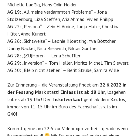
Michelle Laeßig, Hans Odin Heider
AG 19: „All meine verdammten Probleme“ – Jona
Stolzenburg, Liza Steffen, Aria Ahmad, Vivien Philipp
AG 22: „Persona“ – Zein El Amine, Tanja Hüter, Christina
Hüter, Anne Kunert
AG 26: „Sichtweise“ – Leonie Kloetzing, Yva Böttcher,
Danny Näckel, Nico Bierwirth, Niklas Günther
AG 28: „(ZU)Hören“ – Lena Scheffler
AG 29: „Inversion“ – Tom Heller, Moritz Michel, Tim Siewert
AG 30: „Bleib nicht stehen“ – Berit Strube, Samira Wille
Zur Erinnerung – die Veranstaltung findet am
22.6.2022 in
der Festung Mark
statt!
Einlass ist ab 18 Uhr
, losgehen
tut es ab 19 Uhr! Der
Ticketverkauf
geht ab dem 8.6. los,
immer von 11-15 Uhr im Büro des Fachschaftsrats im
G40!
Kommt gerne am 22.6 zur Videoexpo vorbei – gerade wenn
ihr nominiert seid!
Wir freuen uns auf euch und einen