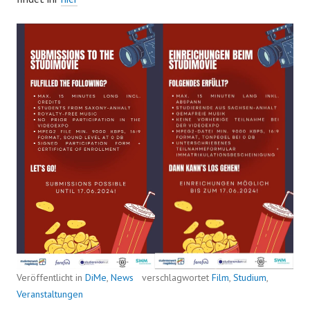
Veröffentlicht in
DiMe
,
News
verschlagwortet
Film
,
Studium
,
Veranstaltungen