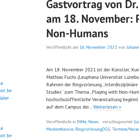
Gastvortrag von Dr
am 18. November: 
Non-Humans
Veröffentlicht am
16. November 2021
von
Johan
Am 18. November 2021 ist der Künstler, Kun
Mathias Fuchs (Leuphana Universität Lünebur
na
Rahmen der Ringvorlesung „Interdisziplinäre 
not be
Studies“ zum Thema „Playing with Non-Huma
ialer
hochschulöffentliche Veranstaltung beginnt
Gastvor
auf dem Campus der…
Weiterlesen »
von
Dr.
Veröffentlicht in
DiMe
,
News
verschlagwortet
Ga
na
Mathias
Medientheorie
,
RingvorlesungDGS
,
Termine/Veran
not be
Fuchs