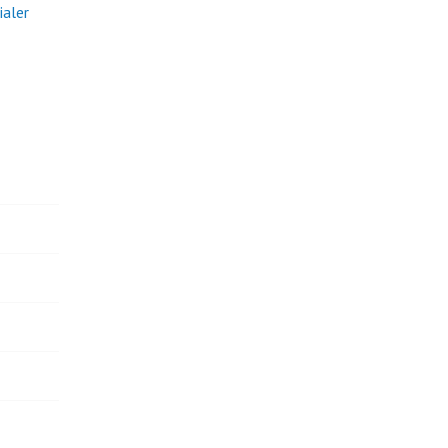
ialer
am
18.
Novembe
Playing
with
Non-
Humans