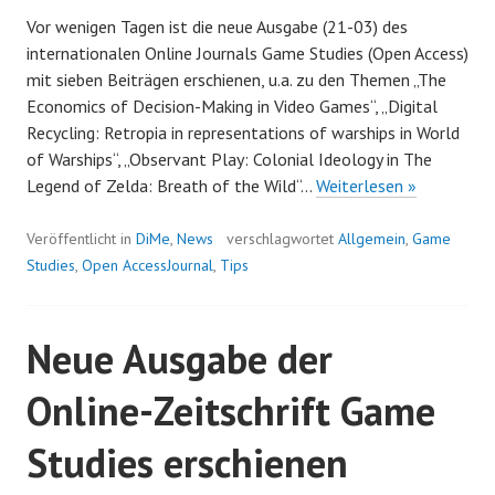
Vor wenigen Tagen ist die neue Ausgabe (21-03) des
internationalen Online Journals Game Studies (Open Access)
mit sieben Beiträgen erschienen, u.a. zu den Themen „The
Economics of Decision-Making in Video Games“, „Digital
Recycling: Retropia in representations of warships in World
of Warships“, „Observant Play: Colonial Ideology in The
Neue
Legend of Zelda: Breath of the Wild“…
Weiterlesen »
Ausgabe
Game
Veröffentlicht in
DiMe
,
News
verschlagwortet
Allgemein
,
Game
Studies
Studies
,
Open AccessJournal
,
Tips
Journal
erschienen
Neue Ausgabe der
Online-Zeitschrift Game
Studies erschienen