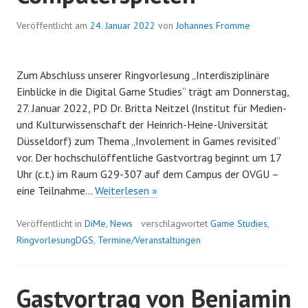
Veröffentlicht am
24. Januar 2022
von
Johannes Fromme
Zum Abschluss unserer Ringvorlesung „Interdisziplinäre
Einblicke in die Digital Game Studies“ trägt am Donnerstag,
27. Januar 2022, PD Dr. Britta Neitzel (Institut für Medien-
und Kulturwissenschaft der Heinrich-Heine-Universität
Düsseldorf) zum Thema „Involement in Games revisited“
vor. Der hochschulöffentliche Gastvortrag beginnt um 17
Uhr (c.t.) im Raum G29-307 auf dem Campus der OVGU –
Gastvortrag
eine Teilnahme…
Weiterlesen »
von
Britta
Veröffentlicht in
DiMe
,
News
verschlagwortet
Game Studies
,
Neitzel
RingvorlesungDGS
,
Termine/Veranstaltungen
am
27.
Gastvortrag von Benjamin
Januar:
Involvement