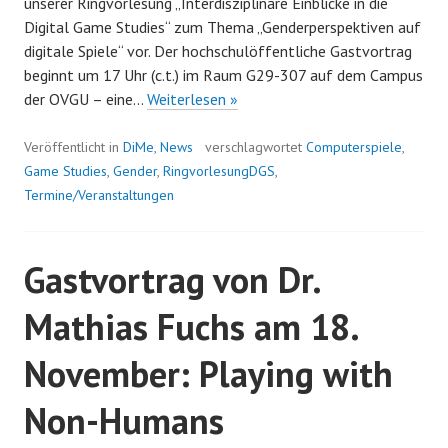
unserer Ringvorlesung „Interdisziplinäre Einblicke in die
Digital Game Studies“ zum Thema „Genderperspektiven auf
digitale Spiele“ vor. Der hochschulöffentliche Gastvortrag
beginnt um 17 Uhr (c.t.) im Raum G29-307 auf dem Campus
Genderperspektiven
der OVGU – eine…
Weiterlesen »
auf
digitale
Veröffentlicht in
DiMe
,
News
verschlagwortet
Computerspiele
,
Spiele
Game Studies
,
Gender
,
RingvorlesungDGS
,
–
Termine/Veranstaltungen
Gastvortrag
von
Gastvortrag von Dr.
Angela
Tillmann
Mathias Fuchs am 18.
November: Playing with
Non-Humans