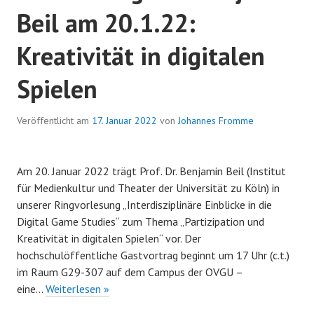
Beil am 20.1.22:
in
Computerspielen
Kreativität in digitalen
Spielen
Veröffentlicht am
17. Januar 2022
von
Johannes Fromme
Am 20. Januar 2022 trägt Prof. Dr. Benjamin Beil (Institut
für Medienkultur und Theater der Universität zu Köln) in
unserer Ringvorlesung „Interdisziplinäre Einblicke in die
Digital Game Studies“ zum Thema „Partizipation und
Kreativität in digitalen Spielen“ vor. Der
hochschulöffentliche Gastvortrag beginnt um 17 Uhr (c.t.)
im Raum G29-307 auf dem Campus der OVGU –
Gastvortrag
eine…
Weiterlesen »
von