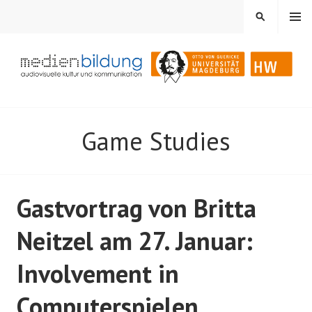
Springe
MENÜ
SUCHEN
zum
Inhalt
Audiovisuelle Kultur und Kommunikation
MEDIENBILDUNG
Game Studies
Gastvortrag von Britta
Neitzel am 27. Januar:
Involvement in
Computerspielen