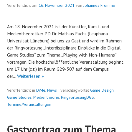
Veröffentlicht am
16. November 2021
von
Johannes Fromme
Am 18. November 2021 ist der Künstler, Kunst- und
Medientheoretiker PD Dr. Mathias Fuchs (Leuphana
Universität Lüneburg) bei uns zu Gast und wird im Rahmen
der Ringvorlesung „Interdisziplinäre Einblicke in die Digital
Game Studies“ zum Thema „Playing with Non-Humans“
vortragen. Die hochschulöffentliche Veranstaltung beginnt
um 17 Uhr (c.t.) im Raum G29-307 auf dem Campus
Gastvortrag
der…
Weiterlesen »
von
Dr.
Veröffentlicht in
DiMe
,
News
verschlagwortet
Game Design
,
Mathias
Game Studies
,
Medientheorie
,
RingvorlesungDGS
,
Fuchs
Termine/Veranstaltungen
am
18.
Gastvortrag zum Thema
November: