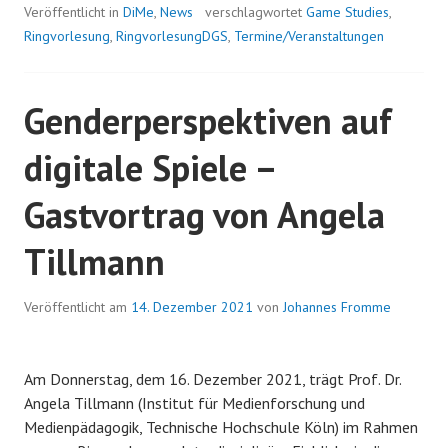
Benjamin
Veröffentlicht in
DiMe
,
News
verschlagwortet
Game Studies
,
Beil
Ringvorlesung
,
RingvorlesungDGS
,
Termine/Veranstaltungen
am
20.1.22:
Genderperspektiven auf
Kreativität
in
digitale Spiele –
digitalen
Spielen
Gastvortrag von Angela
Tillmann
Veröffentlicht am
14. Dezember 2021
von
Johannes Fromme
Am Donnerstag, dem 16. Dezember 2021, trägt Prof. Dr.
Angela Tillmann (Institut für Medienforschung und
Medienpädagogik, Technische Hochschule Köln) im Rahmen