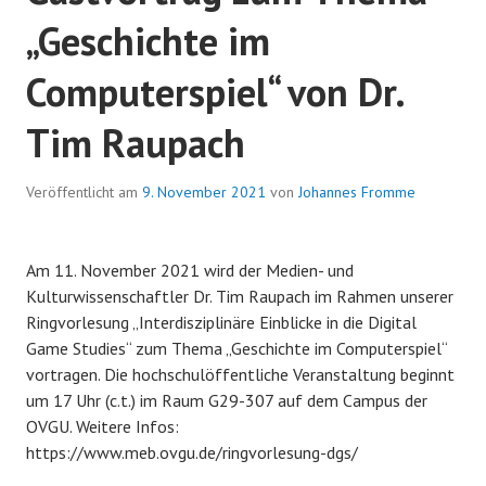
Playing
„Geschichte im
with
Non-
Computerspiel“ von Dr.
Humans
Tim Raupach
Veröffentlicht am
9. November 2021
von
Johannes Fromme
Am 11. November 2021 wird der Medien- und
Kulturwissenschaftler Dr. Tim Raupach im Rahmen unserer
Ringvorlesung „Interdisziplinäre Einblicke in die Digital
Game Studies“ zum Thema „Geschichte im Computerspiel“
vortragen. Die hochschulöffentliche Veranstaltung beginnt
um 17 Uhr (c.t.) im Raum G29-307 auf dem Campus der
OVGU. Weitere Infos:
https://www.meb.ovgu.de/ringvorlesung-dgs/