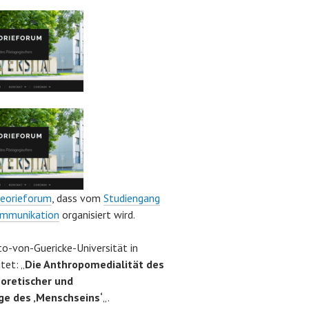
eorieforum
, dass vom
Studiengang
Kommunikation
organisiert wird.
o-von-Guericke-Universität in
tet: „
Die Anthropomedialität des
oretischer und
ge des ‚Menschseins‘
„.