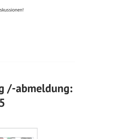
iskussionen!
g /-abmeldung:
5