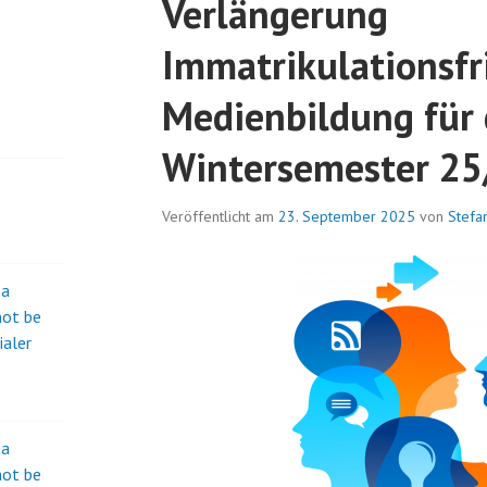
Verlängerung
Immatrikulationsfr
Medienbildung für 
Wintersemester 25
Veröffentlicht am
23. September 2025
von
Stefa
na
not be
ialer
na
not be