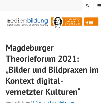
Springe
MENÜ
SUCHEN
zum
Inhalt
Audiovisuelle Kultur und Kommunikation
MEDIENBILDUNG
Magdeburger
Theorieforum 2021:
„Bilder und Bildpraxen im
Kontext digital-
vernetzter Kulturen“
Veröffentlicht am
11. März 2021
von
Stefan Iske