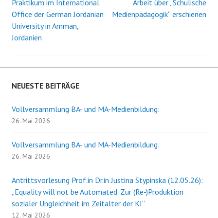
Praktikum im International
Arbeit über „Schulische
Beitrags-
Office der German Jordanian
Medienpädagogik“ erschienen
University in Amman,
Navigation
Jordanien
NEUESTE BEITRÄGE
Vollversammlung BA- und MA-Medienbildung:
26. Mai 2026
Vollversammlung BA- und MA-Medienbildung:
26. Mai 2026
Antrittsvorlesung Prof.in Dr.in Justina Stypinska (12.05.26):
„Equality will not be Automated. Zur (Re-)Produktion
sozialer Ungleichheit im Zeitalter der KI“
12. Mai 2026