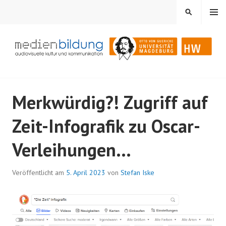
Springe
MENÜ
SUCHEN
zum
Inhalt
Audiovisuelle Kultur und Kommunikation
MEDIENBILDUNG
Merkwürdig?! Zugriff auf
Zeit-Infografik zu Oscar-
Verleihungen…
Veröffentlicht am
5. April 2023
von
Stefan Iske