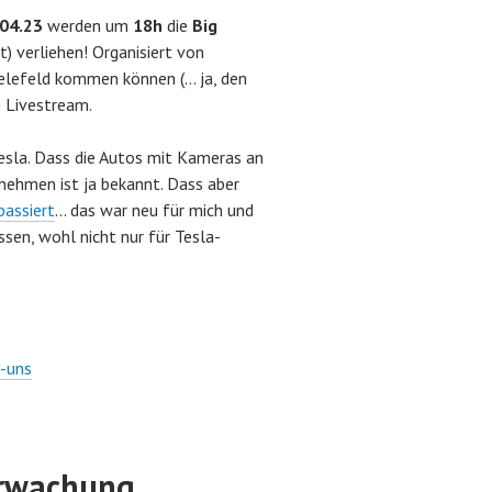
.04.23
werden um
18h
die
Big
t) verliehen! Organisiert von
 Bielefeld kommen können (… ja, den
n Livestream.
Tesla. Dass die Autos mit Kameras an
nehmen ist ja bekannt. Dass aber
passiert
… das war neu für mich und
sen, wohl nicht nur für Tesla-
r-uns
erwachung