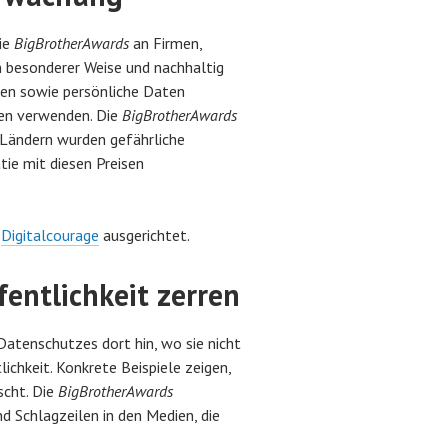
ie
BigBrotherAwards
an Firmen,
n besonderer Weise und nachhaltig
gen sowie persönliche Daten
sen verwenden. Die
BigBrotherAwards
9 Ländern wurden gefährliche
e mit diesen Preisen
n
Digitalcourage
ausgerichtet.
entlichkeit zerren
Datenschutzes dort hin, wo sie nicht
ichkeit. Konkrete Beispiele zeigen,
scht. Die
BigBrotherAwards
d Schlagzeilen in den Medien, die