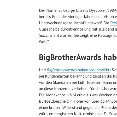
Der Name ist
George Orwells
Dystopie „1984“
bereits Ende der vierziger Jahre seine Vision 
Überwachungsgesellschaft entwarf. Die
Pre
Glasscheibe durchtrennte und mit Bleiband 
Sommer
entworfen. Sie zeigt eine Passage a
Welt“.
BigBrotherAwards hab
Und
BigBrotherAwards
haben viel bewirkt
: S
bei Kundenkarten bekannt und zeigten die Ri
vor den Skandalen bei Lidl, Telekom, Bahn u
an diese Konzerne verliehen, für die Überwa
Die Modekette H&M erhielt zwei Wochen nac
Bußgeldbescheid in Höhe von über 35 Millio
einen breiten Widerstand gegen die Pläne de
württembergischen Kultusministerin Dr. Sus