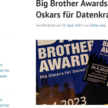
Big Brother Awards
Oskars für Datenkr
Veröffentlicht am
20. April 2023
von
Stefan Iske
na
not be
ialer
na
not be