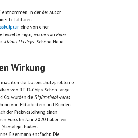
 entnommen, in der der Autor
einer totalitären
isskulptur
, eine von einer
gefesselte Figur, wurde von
Peter
us
Aldous Huxleys
„Schöne Neue
en Wirkung
ie machten die Datenschutzprobleme
siken von RFID-Chips. Schon lange
nd Co. wurden die
BigBrotherAwards
chung von Mitarbeitern und Kunden.
h der Preisverleihung einen
nen Euro. Im Jahr 2020 haben wir
r (damalige) baden-
anne Eisenmann entfacht. Die