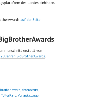
ungsplattform des Landes einbinden.
BrotherAwards
auf der Seite
 BigBrotherAwards
sammenschnitt erstellt von
s
20 Jahren BigBrotherAwards
.
 brother award
,
datenschutz
,
,
TellerRand
,
Veranstaltungen