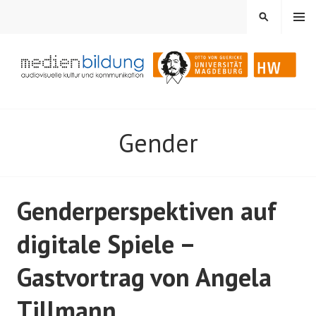
Springe
MENÜ
SUCHEN
zum
Inhalt
Audiovisuelle Kultur und Kommunikation
MEDIENBILDUNG
Gender
Genderperspektiven auf
digitale Spiele –
Gastvortrag von Angela
Tillmann