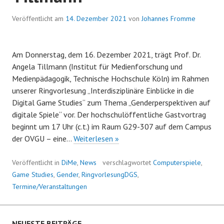
Veröffentlicht am
14. Dezember 2021
von
Johannes Fromme
Am Donnerstag, dem 16. Dezember 2021, trägt Prof. Dr.
Angela Tillmann (Institut für Medienforschung und
Medienpädagogik, Technische Hochschule Köln) im Rahmen
unserer Ringvorlesung „Interdisziplinäre Einblicke in die
Digital Game Studies“ zum Thema „Genderperspektiven auf
digitale Spiele“ vor. Der hochschulöffentliche Gastvortrag
beginnt um 17 Uhr (c.t.) im Raum G29-307 auf dem Campus
Genderperspektiven
der OVGU – eine…
Weiterlesen »
auf
digitale
Veröffentlicht in
DiMe
,
News
verschlagwortet
Computerspiele
,
Spiele
Game Studies
,
Gender
,
RingvorlesungDGS
,
–
Termine/Veranstaltungen
Gastvortrag
von
Angela
NEUESTE BEITRÄGE