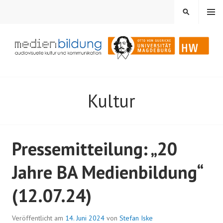
Springe
MENÜ
SUCHEN
zum
Inhalt
Audiovisuelle Kultur und Kommunikation
MEDIENBILDUNG
Kultur
Pressemitteilung: „20
Jahre BA Medienbildung“
(12.07.24)
Veröffentlicht am
14. Juni 2024
von
Stefan Iske