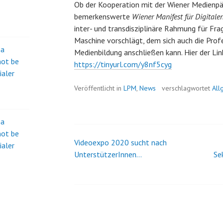
Ob der Kooperation mit der Wiener Medienpäd
bemerkenswerte
Wiener Manifest für Digital
inter- und transdisziplinäre Rahmung für Fr
Maschine vorschlägt, dem sich auch die Prof
na
Medienbildung anschließen kann. Hier der Li
not be
https://tinyurl.com/y8nf5cyg
ialer
Veröffentlicht in
LPM
,
News
verschlagwortet
All
na
not be
Videoexpo 2020 sucht nach
Beitrags-
ialer
UnterstützerInnen…
Se
Navigation