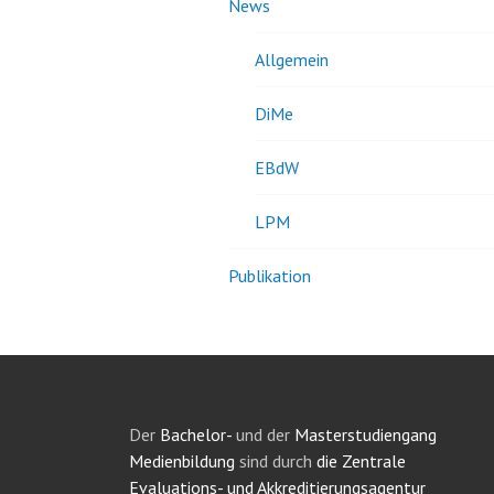
News
Allgemein
DiMe
EBdW
LPM
Publikation
Der
Bachelor-
und der
Masterstudiengang
Medienbildung
sind durch
die Zentrale
Evaluations- und Akkreditierungsagentur