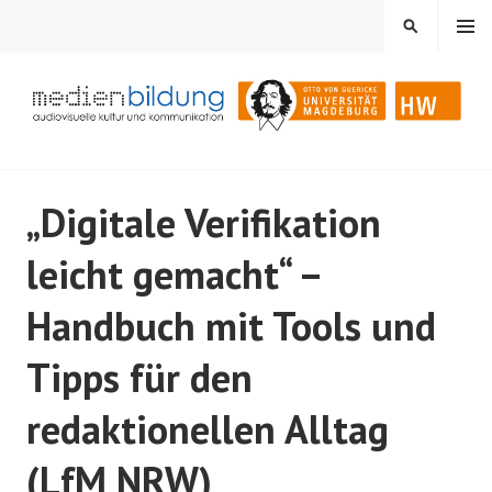
Springe
MENÜ
SUCHEN
zum
Inhalt
Audiovisuelle Kultur und Kommunikation
MEDIENBILDUNG
„Digitale Verifikation
leicht gemacht“ –
Handbuch mit Tools und
Tipps für den
redaktionellen Alltag
(LfM NRW)