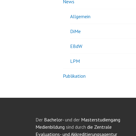
News
Allgemein
DiMe
EBdW
LPM
Publikation
Der
Bachelor-
und der
Masterstudiengang
Medienbildung
sind durch
die Zentrale
Evaluations- und Akkreditierungsagentur