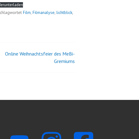
erunterladen
chlagwortet
Film
,
Filmanalyse
,
lichtblick
,
Online Weihnachtsfeier des MeBi-
Gremiums