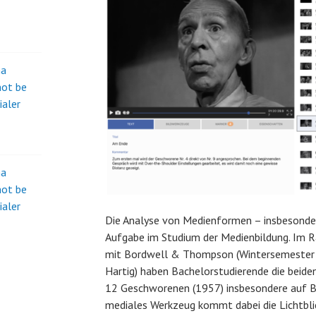
na
not be
ialer
na
not be
ialer
Die Analyse von Medienformen – insbesondere
Aufgabe im Studium der Medienbildung. Im 
mit Bordwell & Thompson (Wintersemester 
Hartig) haben Bachelorstudierende die beiden
12 Geschworenen (1957) insbesondere auf Bil
mediales Werkzeug kommt dabei die Lichtbl