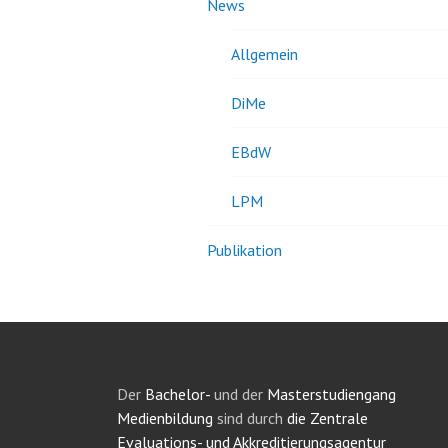
News
Allgemein
DiMe
EBdW
LPM
Publikation
Der
Bachelor-
und der
Masterstudiengang
Medienbildung
sind durch
die Zentrale
Evaluations- und Akkreditierungsagentur