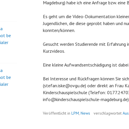
Magdeburg) habe ich eine Anfrage bzw. eine 
Es geht um die Video-Dokumentation kleiner
Jugendlichen, die diese geprobt haben und n
na
konnten/können.
not be
ialer
Gesucht werden Studierende mit Erfahrung i
Kurzvideos.
Eine kleine Aufwandsentschädigung ist dabei
na
not be
Bei Interesse und Rückfragen können Sie si
ialer
(stefan.iske@ovgu.de) oder direkt an Frau Ka
Kinderschauspielschule (Telefon: 0177.2470
info@kinderschauspielschule-magdeburg.de)
Veröffentlicht in
LPM
,
News
verschlagwortet
Aus