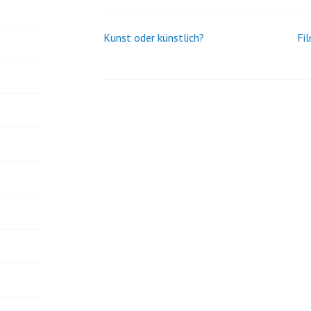
Kunst oder künstlich?
Fi
Beitrags-
Navigation