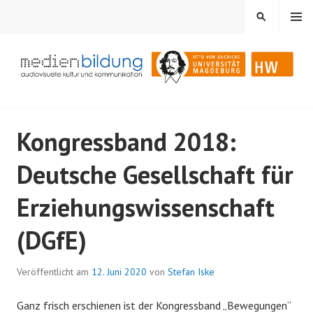
Springe
MENÜ
SUCHEN
zum
Inhalt
Audiovisuelle Kultur und Kommunikation
MEDIENBILDUNG
Kongressband 2018:
Deutsche Gesellschaft für
Erziehungswissenschaft
(DGfE)
Veröffentlicht am
12. Juni 2020
von
Stefan Iske
Ganz frisch erschienen ist der Kongressband „Bewegungen“