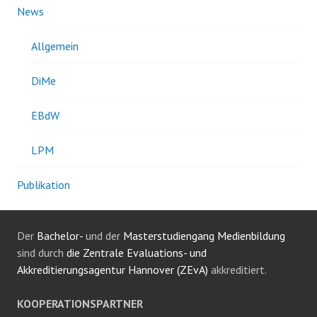
News
Allgemein
DiMe
EBdW
LPM
Publikation
Der
Bachelor-
und der
Masterstudiengang Medienbildung
sind durch
die Zentrale Evaluations- und
Akkreditierungsagentur Hannover (ZEvA)
akkreditiert.
KOOPERATIONSPARTNER