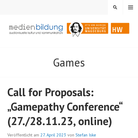
Springe
MENÜ
SUCHEN
zum
Inhalt
Audiovisuelle Kultur und Kommunikation
MEDIENBILDUNG
Games
Call for Proposals:
„Gamepathy Conference“
(27./28.11.23, online)
Veröffentlicht am
27. April 2023
von
Stefan Iske